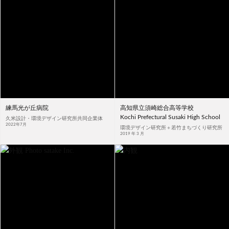
練馬光が丘病院
高知県立須崎総合高等学校
Kochi Prefectural Susaki High School
久米設計・環境デザイン研究所共同企業体
2022年7月
環境デザイン研究所＋若竹まちづくり研究所
2019 年 3 月