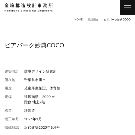
HOME
実績紹介
ビアパーク妙典COCO
ビアパーク妙典COCO
外観2
建築設計
環境デザイン研究所
所在地
千葉県市川市
用途
児童厚⽣施設、体育館
規模
延床⾯積 2020 ㎡
階数 地上2階
構造
鉄骨造
竣工年月
2025年1月
掲載雑誌
近代建築2025年8月号