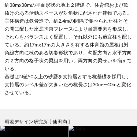
約
38mx38m
の平面形状の地上２階建で、体育館および吹
抜けのある活動スペースが対角状に配された建物である。
主体構造は鉄骨造で、約
2.4m
の間隔で並べられた柱とそ
の間に配した座屈拘束ブレースにより耐震要素を形成し、
それらをバランスよく配置し、それ以外にも適宜柱を配し
ている。約
17mx17m
の大きさを有する体育館の屋根は対
角線方向に棟のある切妻形状であり、勾配方向と水平方向
の２方向の格子状の梁組を用い、両方向の梁せいを揃えて
いる。
基礎は
N
値
50
以上の砂層を支持層とする杭基礎を採用し、
⽀持層のレベル差が大きいため杭⻑さは
30m
〜
40m
と変化
させている。
環境デザイン研究所 [ 仙田満 ]