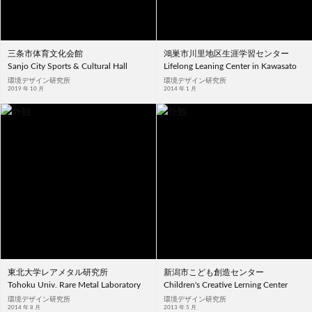
三条市体育文化会館
鴻巣市川里地区生涯学習センター
Sanjo City Sports & Cultural Hall
Lifelong Leaning Center in Kawasato
環境デザイン研究所
環境デザイン研究所
2019 年 10 月
2014 年 1 月
東北大学レアメタル研究所
新潟市こども創造センター
Tohoku Univ. Rare Metal Laboratory
Children's Creative Lerning Center
環境デザイン研究所
環境デザイン研究所
2014 年 8 月
2013 年 5 月