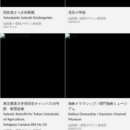
四街道さつき幼稚園
滝呂小学校
Yotsukaido Satsuki Kindergarten
仙田満＋環境デザイン研究所
2006年3月
仙田満 + 環境デザイン研究所
2007 年 2 月
東京農業大学世田谷キャンパス10号
海峡ドラマシップ / 関門海峡ミュージ
館 耐震改修
アム
Seismic Retrofit for Tokyo University
Kaikyo Dramaship / Kanmon Channel
of Agriculture,
Museum
Setagaya Campus Bld No.10
仙田満 + 環境デザイン研究所
2002年12月