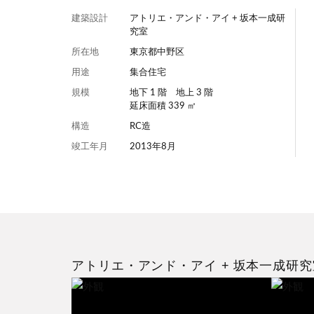
建築設計
アトリエ・アンド・アイ + 坂本一成研
究室
所在地
東京都中野区
用途
集合住宅
規模
地下 1 階 地上 3 階
延床面積 339 ㎡
構造
RC造
竣工年月
2013年8月
アトリエ・アンド・アイ + 坂本一成研究