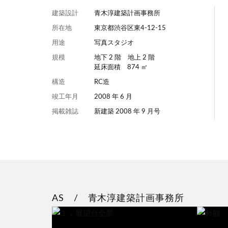
建築設計
青木淳建築計画事務所
所在地
東京都渋谷区東4-12-15
用途
写真スタジオ
規模
地下 2 階 地上 2 階
延床面積 874 ㎡
構造
RC造
竣工年月
2008 年 6 月
掲載雑誌
新建築 2008 年 9 月号
AS / 青木淳建築計画事務所