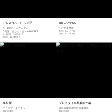
I-TOWN A・B・C街区
em CAMPUS
A・B街区：みかんぐみ
K 計画事務所
東棟：2021年7月
C街区：みかんぐみ＋ARIWRKS
西棟：2024年5月
A・B街区：2023年3月
C街区：2024年3月
逸松榭
プロスタイル札幌宮の森
エムズアーキテクツ
隈研吾建築都市設計事務所
2023年4月
2022年8月