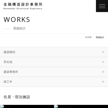
WORKS
実績紹介
HOME
実績紹介
建築種別
文化・交流施設
庁舎・事務所
教育施設・研修施設
所在地
スポーツ施設
北海道
青森
商業施設
岩手
物流・生産・交通施設
宮城
山形
秋田
医療施設
建築事務所
住居・宿泊施設
福島
茨城
改修
栃木
橋・モニュメント
群馬
埼玉
千葉
竣工年
東京
2025
神奈川
2024
新潟
2023
富山
2022
2021
石川
2020
福井
2019
住居・宿泊施設
山梨
2018
2017
長野
2016
岐阜
2015
静岡
2014
愛知
2013
三重
2012