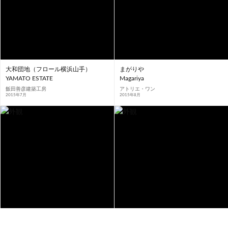
大和団地（フロール横浜山手）
まがりや
YAMATO ESTATE
Magariya
飯田善彦建築工房
アトリエ・ワン
2015年7月
2015年8月