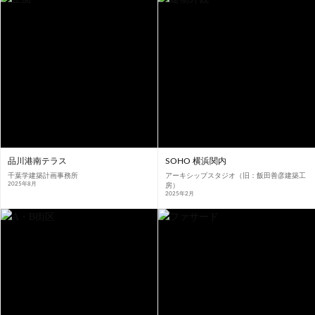
京都
2011
2010
大阪
2009
兵庫
2008
奈良
2007
和歌山
2006
島根
2005
鳥取
2004
2003
岡山
2002
広島
2001
山口
2000
徳島
1999
愛媛
1998
高知
1997
1996
福岡
1995
佐賀
1994
長崎
熊本
沖縄
品川港南テラス
SOHO 横浜関内
千葉学建築計画事務所
アーキシップスタジオ（旧：飯田善彦建築工
2025年8月
房）
2025年2月