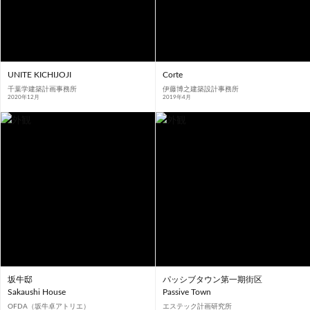
UNITE KICHIJOJI
Corte
千葉学建築計画事務所
伊藤博之建築設計事務所
2020年12月
2019年4月
坂牛邸
パッシブタウン第一期街区
Sakaushi House
Passive Town
OFDA（坂牛卓アトリエ）
エステック計画研究所