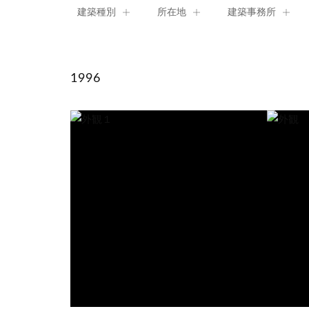
建築種別
所在地
建築事務所
文化・交流施設
北海道
2025
青森
2024
庁舎・事務所
岩手
2023
宮城
教育施
202
1996
住居・宿泊施設
東京
2012
2011
神奈川
改修
2010
新潟
橋・モニュメン
2009
富山
京都
1999
1998
大阪
1997
兵庫
1996
奈良
高知
福岡
佐賀
長崎