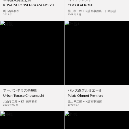
草津温泉御座之湯
ココラフロント
KUSATSU ONSEN GOZA NO YU
COCOLAFRONT
K計画事務所
北山孝二郎 + K計画事務所 日本設計
2013 年
2008 年 7 月
アーバンテラス茶屋町
パレ大森プルミエール
Urban Terrace Chayamachi
Palais Ohmori Premiere
北山孝二郎 + K計画事務所
北山孝二郎 + K計画事務所
2006 年 03 月
1998年5月