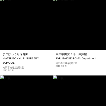
京都
2011
2010
大阪
2009
兵庫
2008
奈良
2007
和歌山
2006
島根
2005
鳥取
2004
2003
岡山
2002
広島
2001
山口
2000
徳島
1999
愛媛
1998
高知
1997
1996
福岡
1995
佐賀
1994
長崎
熊本
沖縄
まつぼっくり保育園
自由学園女子部 体操館
MATSUBOKKURI NURSERY
JIYU GAKUEN Girl's Department
SCHOOL
袴田喜夫建築設計室
2010 年 8 月
袴田喜夫建築設計室
2015 年 3 月