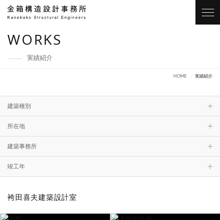
WORKS
実績紹介
HOME
実績紹介
建築種別
文化・交流施設
庁舎・事務所
教育施設・研修施設
所在地
スポーツ施設
北海道
青森
商業施設
岩手
物流・生産・交通施設
宮城
山形
秋田
医療施設
建築事務所
住居・宿泊施設
福島
茨城
改修
栃木
橋・モニュメント
群馬
埼玉
千葉
竣工年
東京
2025
神奈川
2024
新潟
2023
富山
2022
2021
石川
2020
福井
2019
袴田喜夫建築設計室
山梨
2018
2017
長野
2016
岐阜
2015
静岡
2014
愛知
2013
三重
2012