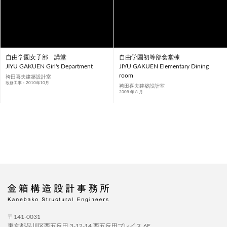
自由学園女子部 講堂
自由学園初等部食堂棟
JIYU GAKUEN Girl's Department
JIYU GAKUEN Elementary Dining
room
袴田喜夫建築設計室
改修工事：2010年10月
袴田喜夫建築設計室
2008 年 8 月
〒141-0031
東京都品川区西五反田 3-12-14 西五反田プレイス 6F