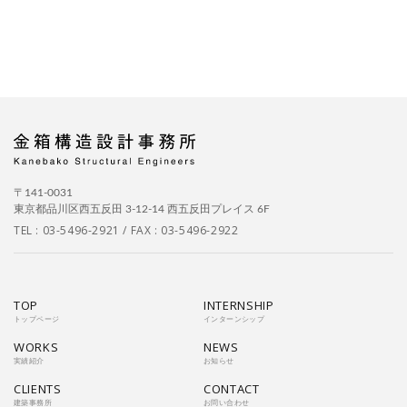
京都
2011
2010
大阪
2009
兵庫
2008
奈良
2007
和歌山
2006
島根
2005
鳥取
2004
2003
岡山
2002
広島
2001
山口
2000
徳島
1999
愛媛
1998
高知
1997
1996
福岡
1995
佐賀
1994
長崎
熊本
沖縄
〒141-0031
東京都品川区西五反田 3-12-14 西五反田プレイス 6F
TEL :
03-5496-2921
/ FAX : 03-5496-2922
TOP
INTERNSHIP
トップページ
インターンシップ
WORKS
NEWS
実績紹介
お知らせ
CLIENTS
CONTACT
建築事務所
お問い合わせ