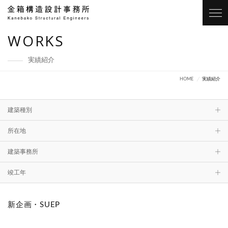
WORKS
実績紹介
HOME
実績紹介
建築種別
文化・交流施設
庁舎・事務所
教育施設・研修施設
所在地
スポーツ施設
北海道
青森
商業施設
岩手
物流・生産・交通施設
宮城
山形
秋田
医療施設
建築事務所
住居・宿泊施設
福島
茨城
改修
栃木
橋・モニュメント
群馬
埼玉
千葉
竣工年
東京
2025
神奈川
2024
新潟
2023
富山
2022
2021
石川
2020
福井
2019
新企画・SUEP
山梨
2018
2017
長野
2016
岐阜
2015
静岡
2014
愛知
2013
三重
2012