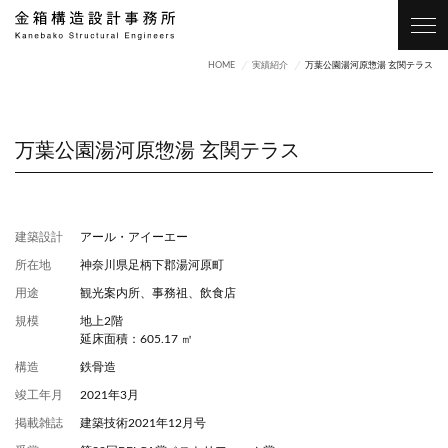
HOME
実績紹介
万葉公園湯河原惣湯 玄関テラス
万葉公園湯河原惣湯 玄関テラス
テラスの全景
建築設計
アール・アイーエー
所在地
神奈川県足柄下郡湯河原町
用途
観光案内所、事務祖、飲食店
規模
地上2階
延床面積：605.17 ㎡
構造
鉄骨造
竣工年月
2021年3月
掲載雑誌
建築技術2021年12月号