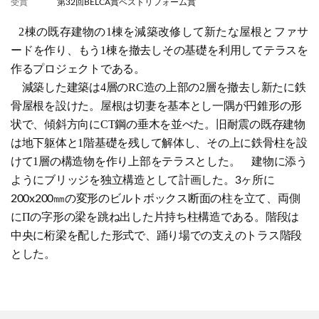
受賞
第32回BELCA賞ベストリフォーム賞
2
棟の既存建物の
1
棟を減築改修して新たな屋根とファサ
ードを作り、もう
1
棟を撤去しその基礎を利用してテラスを
作るプロジェクトである。
減築した建築は
4
層の
RC
造の上部の
2
層を撤去し新たに鉄
骨屋根を設けた。屋根は切妻を基本とし一隅が円錐形の形
状で、傾斜方向に
CT
鋼の垂木を並べた。旧耐震の既存建物
は地下躯体と
1
階基礎を残して解体し、その上に鉄骨柱を設
けて
1
層の構造物を作り上部をテラスとし
た。
建物に添う
ようにブリッジを独立構造として計画した。
ヶ所に
3
㎜の変形のビルトボックス断面の柱を立て、両側
200x200
にΠの字形の梁を跳ね出した片持ち柱構造である。階段は
中央に桁梁を配した形式で、踊り場での支えのトラス階段
とした。